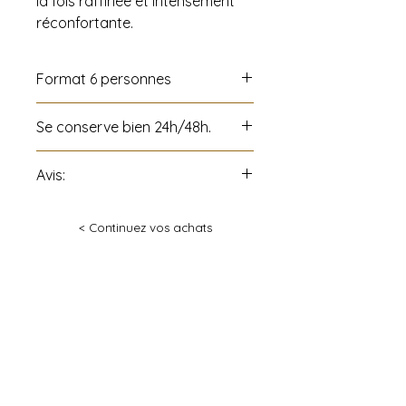
la fois raffinée et intensément
réconfortante.
Format 6 personnes
Se conserve bien 24h/48h.
Avis:
Tous les produits de la «
< Continuez vos achats
Pâtisseries Gaël Vidricaire »
peuvent contenir noix et
arachides, produits laitiers,
œufs, alcools et/ou farine et ses
dérivés.