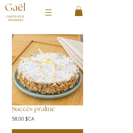
Gaël
CHOCOLATS &
PÂTISSERIES
Succès praliné
Prix
58,00 $CA