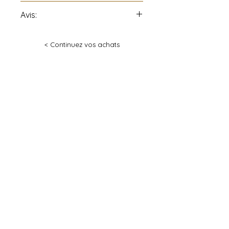
Avis:
Tous les produits de la «
< Continuez vos achats
Pâtisseries Gaël Vidricaire »
peuvent contenir noix et
arachides, produits laitiers,
œufs, alcools et/ou farine et ses
dérivés.