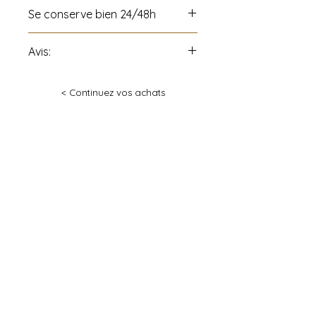
Se conserve bien 24/48h
Avis:
Tous les produits de la «
< Continuez vos achats
Pâtisseries Gaël Vidricaire »
peuvent contenir noix et
arachides, produits laitiers,
œufs, alcools et/ou farine et ses
dérivés.