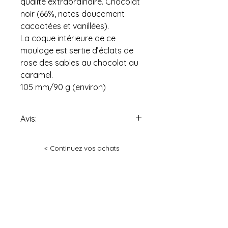
qualité extraordinaire.
Chocolat
noir (66%, notes doucement
cacaotées et vanillées).
La coque intérieure de ce
moulage est sertie d’éclats de
rose des sables au chocolat au
caramel.
105 mm/90 g (environ)
Avis:
Tous les produits de la «
< Continuez vos achats
Pâtisseries Gaël Vidricaire »
peuvent contenir noix et
arachides, produits laitiers,
œufs, alcools et/ou farine et ses
dérivés.