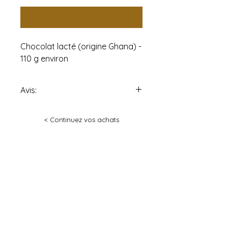
Statut de l'article:
Chocolat lacté (origine Ghana) -
110 g environ
Avis:
Tous les produits de la «
< Continuez vos achats
Pâtisseries Gaël Vidricaire »
peuvent contenir noix et
arachides, produits laitiers,
œufs, alcools et/ou farine et ses
dérivés.