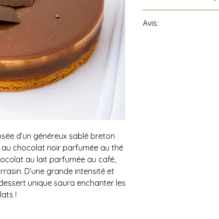
Avis:
Tous les produits de l
Vidricaire » peuvent 
produits laitiers, œuf
ses dérivés.
sée d’un généreux sablé breton
 au chocolat noir parfumée au thé
colat au lait parfumée au café,
rrasin. D’une grande intensité et
 dessert unique saura enchanter les
ats !