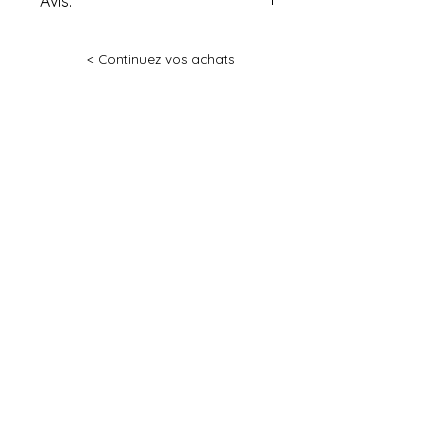
Avis:
Tous les produits de la «
< Continuez vos achats
Pâtisseries Gaël Vidricaire »
peuvent contenir noix et
arachides, produits laitiers,
œufs, alcools et/ou farine et ses
dérivés.