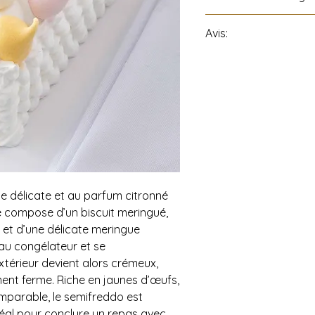
Avis:
Tous les produits de l
Vidricaire » peuvent 
produits laitiers, œuf
ses dérivés.
e délicate et au parfum citronné
e compose d’un biscuit meringué,
 et d’une délicate meringue
 au congélateur et se
xtérieur devient alors crémeux,
ment ferme. Riche en jaunes d’œufs,
omparable, le semifreddo est
 idéal pour conclure un repas avec